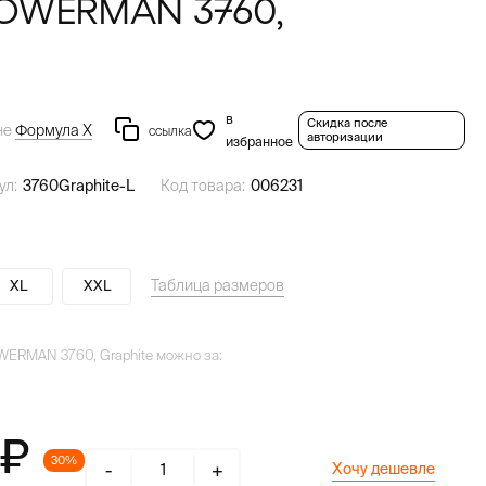
 POWERMAN 3760,
в
Скидка после
не
Формула Х
ссылка
авторизации
избранное
ул:
3760Graphite-L
Код товара:
006231
Таблица размеров
XL
XXL
POWERMAN 3760, Graphite можно за:
30%
-
+
Хочу дешевле