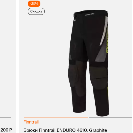
-20%
Скидка
Finntrail
 200
руб.
Брюки Finntrail ENDURO 4610, Graphite