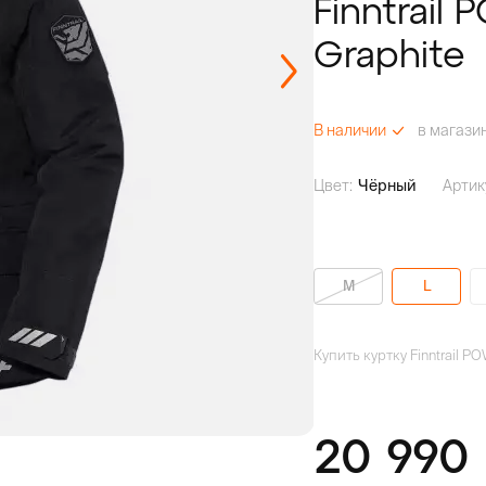
Finntrail
Graphite
в магази
В наличии
Цвет:
Чёрный
Артик
M
L
Купить куртку Finntrail 
20 990