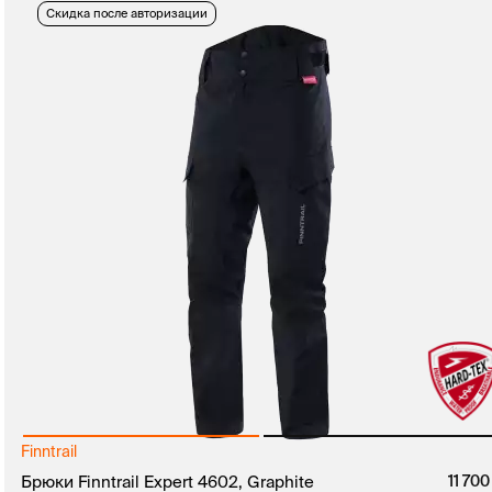
Скидка после авторизации
Finntrail
руб.
Брюки Finntrail Expert 4602, Graphite
11 70