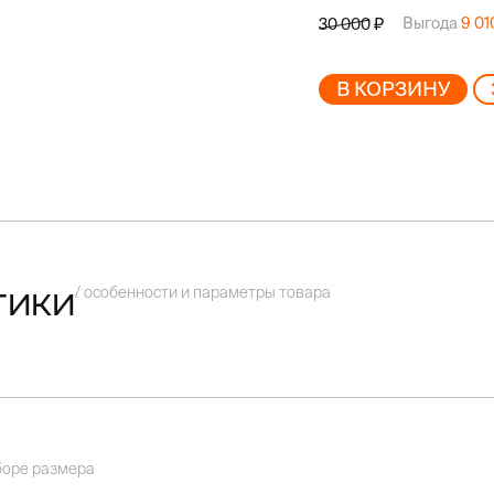
Выгода
9 0
30 000
В КОРЗИНУ
/ особенности и параметры товара
тики
боре размера