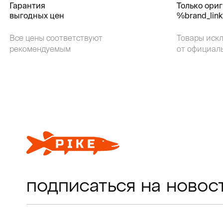
Гарантия
Только ори
выгодных цен
%brand_lin
Все цены соответствуют
Товары иск
рекомендуемым
от официал
подписаться на новос