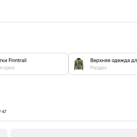
ки Finntrail
Верхняя одежда дл
егория
Раздел
/ 47