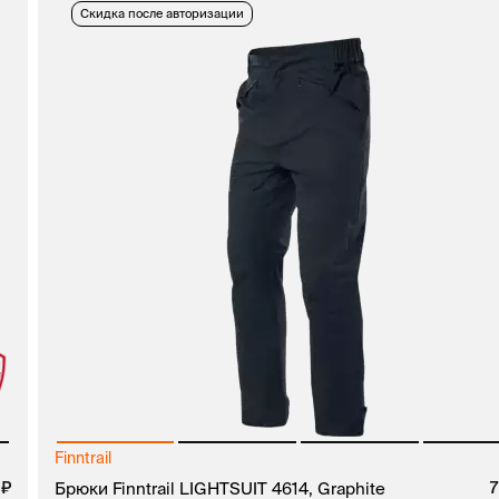
Скидка после авторизации
Finntrail
0
руб.
Брюки Finntrail LIGHTSUIT 4614, Graphite
7