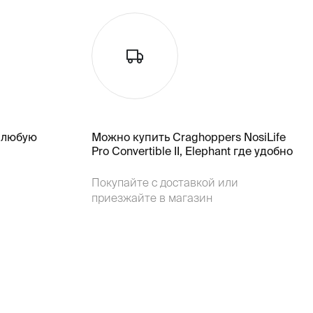
 любую
Можно купить Craghoppers NosiLife
Pro Convertible II, Elephant где удобно
Покупайте с доставкой или
приезжайте в магазин