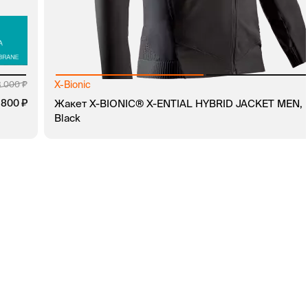
X-Bionic
8 000
руб.
 800
руб.
Жакет X-BIONIC® X-ENTIAL HYBRID JACKET MEN,
Black
В КОРЗИНУ
ЗАКАЗ В 1 КЛИК