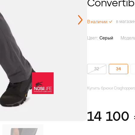
Convertibl
в магази
В наличии
Цвет:
Серый
Модель
32
34
Купить брюки Craghoppers N
14 100