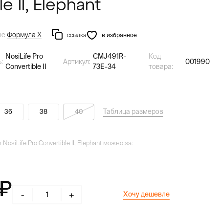
e II, Elephant
не
Формула Х
ссылка
в избранное
NosiLife Pro
CMJ491R-
Код
:
Артикул:
001990
Convertible II
73E-34
товара:
Таблица размеров
36
38
40
osiLife Pro Convertible II, Elephant можно за:
-
+
Хочу дешевле