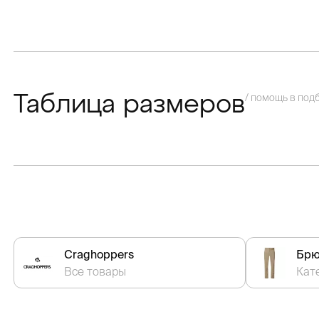
/ помощь в под
Таблица размеров
Craghoppers
Брю
Все товары
Кат