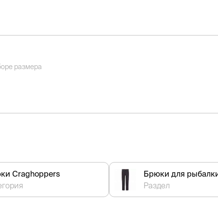
боре размера
ки Craghoppers
Брюки для рыбалк
егория
Раздел