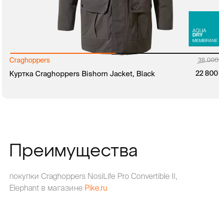
Craghoppers
руб.
38 00
руб.
Куртка Craghoppers Bishorn Jacket, Black
22 80
В КОРЗИНУ
ЗАКАЗ В 1 КЛИК
Преимущества
покупки Craghoppers NosiLife Pro Convertible II,
Elephant в магазине
Pike.ru