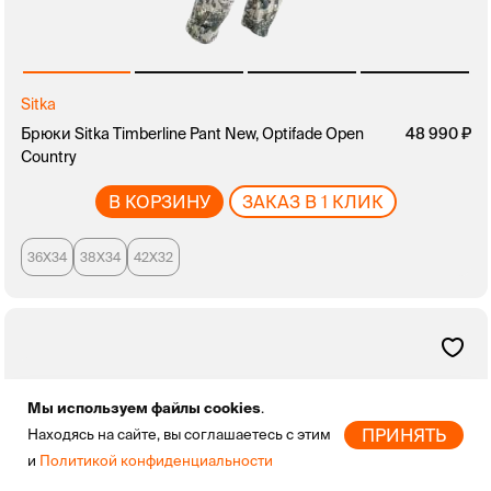
Sitka
Брюки Sitka Timberline Pant New, Optifade Open
48 990
Country
В КОРЗИНУ
ЗАКАЗ В 1 КЛИК
36X34
38X34
42X32
Мы используем файлы cookies
.
ПРИНЯТЬ
Находясь на сайте, вы соглашаетесь с этим
и
Политикой конфиденциальности
Главная
Новинки
Бренды
Скидки
Избранное
Профиль