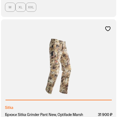
M
XL
XXL
Sitka
Брюки Sitka Grinder Pant New, Optifade Marsh
31 900