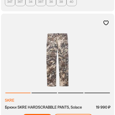
34T
36T
34
38T
36
38
40
SKRE
Брюки SKRE HARDSCRABBLE PANTS, Solace
19 990