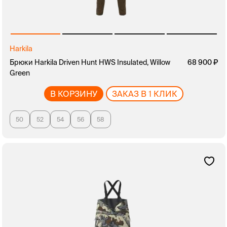
Harkila
Брюки Harkila Driven Hunt HWS Insulated, Willow
68 900
Green
В КОРЗИНУ
ЗАКАЗ В 1 КЛИК
50
52
54
56
58