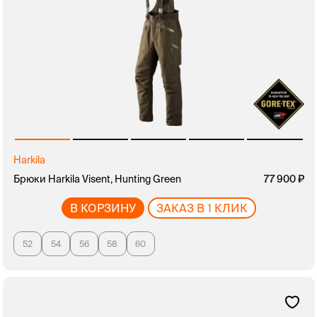
Harkila
Брюки Harkila Visent, Hunting Green
77 900
В КОРЗИНУ
ЗАКАЗ В 1 КЛИК
52
54
56
58
60