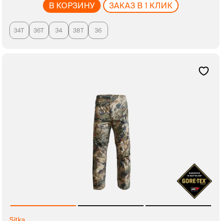
В КОРЗИНУ
ЗАКАЗ В 1 КЛИК
34T
36T
34
38T
36
Sitka