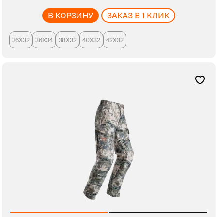
В КОРЗИНУ
ЗАКАЗ В 1 КЛИК
36X32
36X34
38X32
40X32
42X32