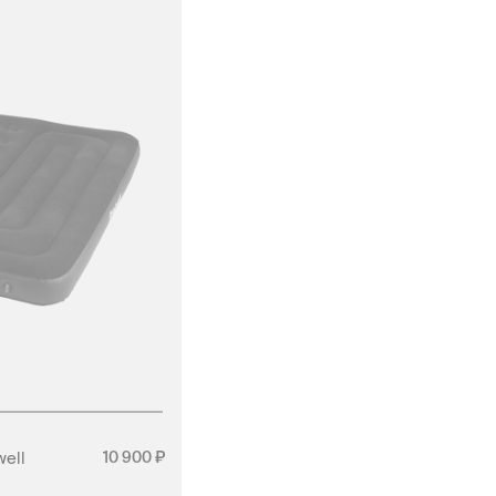
ell
10 900