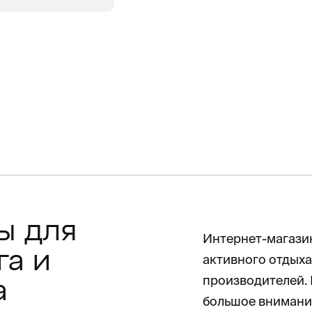
АЛИЧИИ
ы для
Интернет-магазин
га и
активного отдыха
производителей.
а
большое внимание