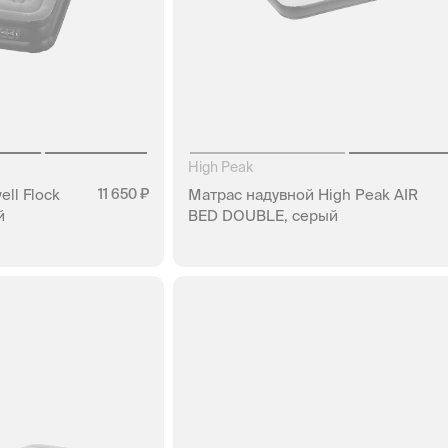
High Peak
ll Flock
11 650
Матраc надувной High Peak AIR
й
BED DOUBLE, серый
АЛИЧИИ
НЕТ В НАЛИЧИИ