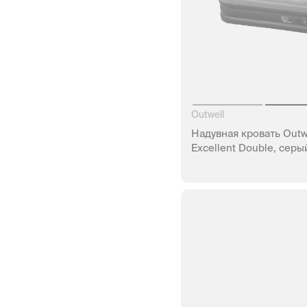
Outwell
Надувная кровать Outwe
Excellent Double, серы
НЕТ В Н