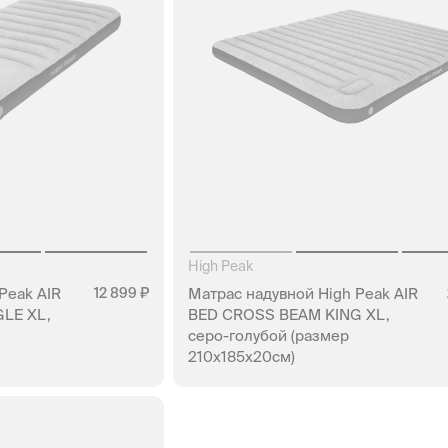
High Peak
Peak AIR
12 899
Матраc надувной High Peak AIR
LE XL,
BED CROSS BEAM KING XL,
серо-голубой (размер
210x185x20см)
АЛИЧИИ
НЕТ В НАЛИЧИИ