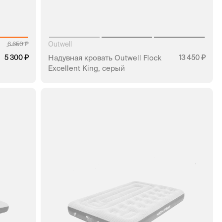
Outwell
6 650
5 300
Надувная кровать Outwell Flock
13 450
Excellent King, серый
КЛИК
НЕТ В НАЛИЧИИ