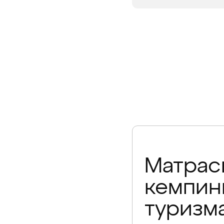
НЕТ В Н
Матрас
кемпин
туризм