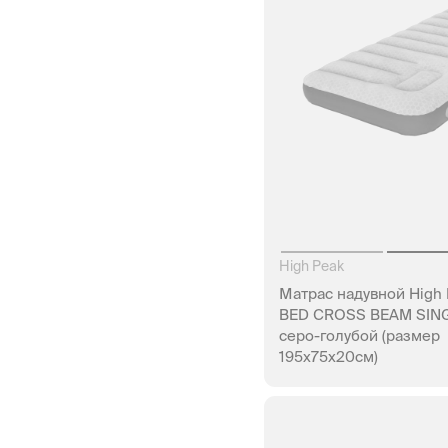
High Peak
Матраc надувной High 
BED CROSS BEAM SING
серо-голубой (размер
195x75x20см)
НЕТ В Н