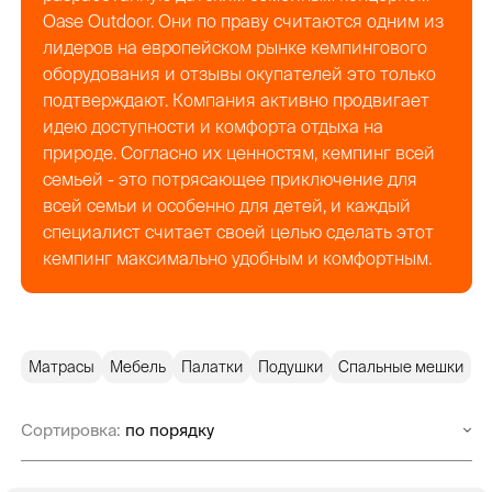
Oase Outdoor. Они по праву считаются одним из
лидеров на европейском рынке кемпингового
оборудования и отзывы окупателей это только
подтверждают. Компания активно продвигает
идею доступности и комфорта отдыха на
природе. Согласно их ценностям, кемпинг всей
семьей - это потрясающее приключение для
всей семьи и особенно для детей, и каждый
специалист считает своей целью сделать этот
кемпинг максимально удобным и комфортным.
Матрасы
Мебель
Палатки
Подушки
Спальные мешки
Сортировка: