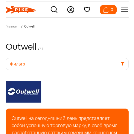
0
Главная
Outwell
Outwell
/ 41
Фильтр
Outwell на сегодняшний день представляет
собой успешную торговую марку, в своё время
разработанную датским семейным концерном