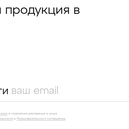
 продукция в
ти
анных
и получение рекламных и иных
льности
и
Пользовательского соглашения
.