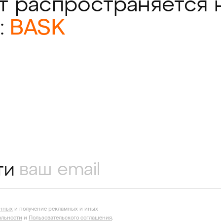
т распространяется 
BASK
:
ти
анных
и получение рекламных и иных
льности
и
Пользовательского соглашения
.