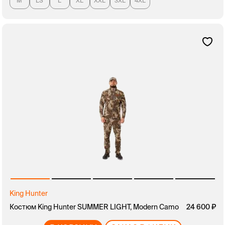
M
LS
L
XL
XXL
3XL
4XL
King Hunter
Костюм King Hunter SUMMER LIGHT, Modern Camo
24 600