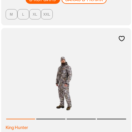
M
L
XL
XXL
King Hunter