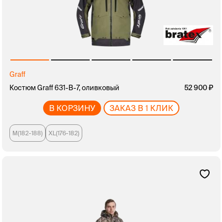
Graff
Костюм Graff 631-В-7, оливковый
52 900
В КОРЗИНУ
ЗАКАЗ В 1 КЛИК
M(182-188)
XL(176-182)