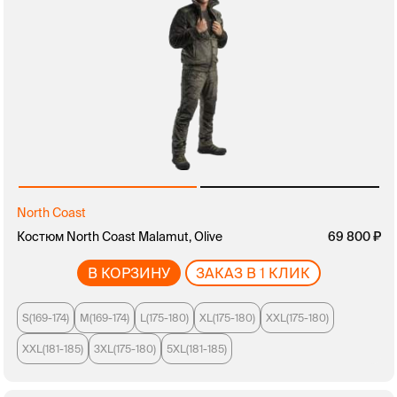
North Coast
Костюм North Coast Malamut, Olive
69 800
В КОРЗИНУ
ЗАКАЗ В 1 КЛИК
S(169-174)
M(169-174)
L(175-180)
XL(175-180)
XXL(175-180)
XXL(181-185)
3XL(175-180)
5XL(181-185)