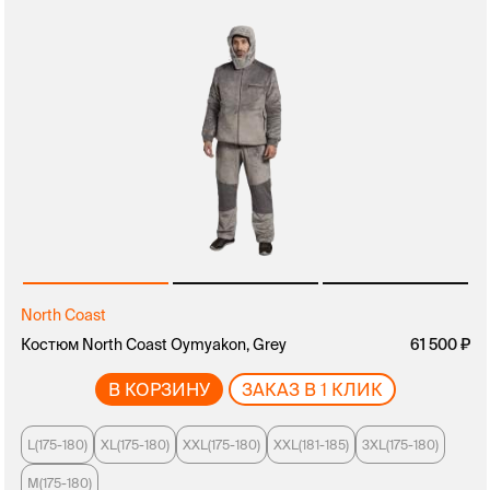
North Coast
Костюм North Coast Oymyakon, Grey
61 500
В КОРЗИНУ
ЗАКАЗ В 1 КЛИК
L(175-180)
XL(175-180)
XXL(175-180)
XXL(181-185)
3XL(175-180)
M(175-180)