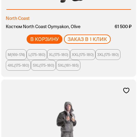
North Coast
Костюм North Coast Oymyakon, Olive
61 500
В КОРЗИНУ
ЗАКАЗ В 1 КЛИК
M(169-174)
L(175-180)
XL(175-180)
XXL(175-180)
3XL(175-180)
4XL(175-180)
5XL(175-180)
5XL(181-185)