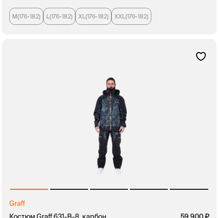
M(176-182)
L(176-182)
XL(176-182)
XXL(176-182)
Graff
Костюм Graff 631-В-8, карбон
59 900