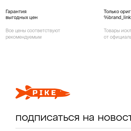
Гарантия
Только ори
выгодных цен
%brand_lin
Все цены соответствуют
Товары иск
рекомендуемым
от официал
подписаться на новос