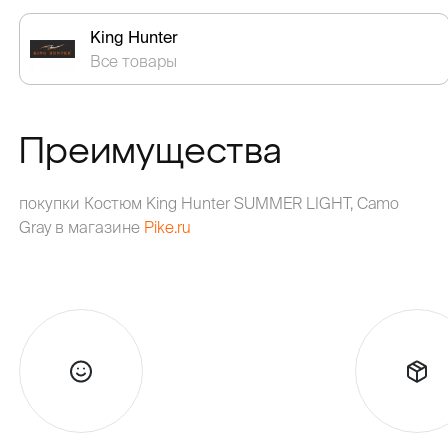
King Hunter
Все товары
Преимущества
покупки Костюм King Hunter SUMMER LIGHT, Camo
Gray в магазине
Pike.ru