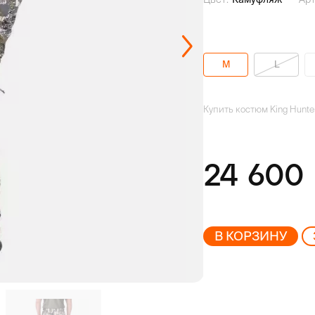
M
L
Купить костюм King Hunt
24 600
В КОРЗИНУ