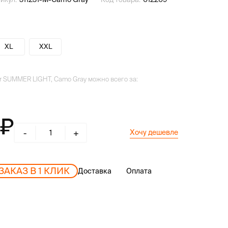
XL
XXL
er SUMMER LIGHT, Camo Gray можно всего за:
-
+
Хочу дешевле
ЗАКАЗ В 1 КЛИК
Доставка
Оплата