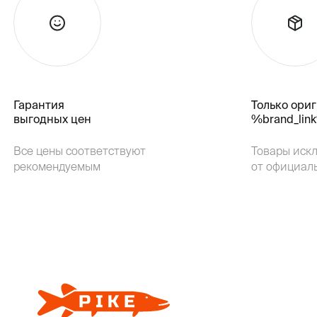
Гарантия
Только ори
выгодных цен
%brand_lin
Все цены соответствуют
Товары иск
рекомендуемым
от официал