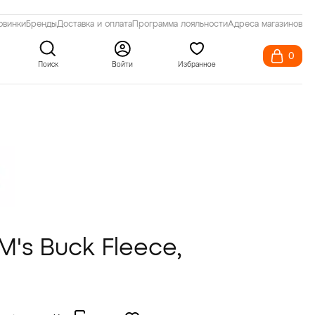
овинки
Бренды
Доставка и оплата
Программа лояльности
Адреса магазинов
0
Поиск
Войти
Избранное
Одежда и обувь Gore-Tex
Одежда и обувь Gore-Tex
Аксессуары для рыбалки
Чучела
Шорты
Носки
Обогрев
Чехлы
ры
Одежда с мембраной Toray
Уход за одеждой
Подтяжки
Носки
Подтяжки
Средства гигиены
ики
Одежда с утеплителем Primaloft
Инструменты
Уход за одеждой
Косметика для путешествий
Уход за одеждой
Фильтры для воды
Одежда с пропиткой Insect Shield
Снасти для рыбалки
Уход за одеждой
Защита от животных
Одежда с мембраной Windstopper
Инструменты
Инструменты
 M's Buck Fleece,
Ножи
Весы