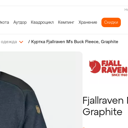
Н
хота
Аутдор
Квадроцикл
Кемпинг
Хранение
Скидки
 одежда
Куртка Fjallraven M's Buck Fleece, Graphite
и
для вейдерсов
ые перчатки
 одежда
оны для квадроцикла
сумки
Банданы и маски
Тапочки
Толстовки
Перчатки для охоты
Шапки
Кепки
Вентиляторы
Сумки для обуви
бувь
 одежда
льё
 одежда
шки
Перчатки
Стельки с подогревом
Рубашки
Засидочные мешки
Кепки
Банданы и маски
Изотермические контейне
Тубусы
обувь
льё
зоры
 одежда
льё
Носки
Уход за обувью и одеждой
Футболки
Ремни и пояса
Банданы и маски
Перчатки для квадроцикла
Автомобильные холодильн
пояса
я рыбалки
 уборы для охоты
льё
я бездорожья
ца
Подтяжки
Шорты
Носки
Ремни и пояса
Защита для квадроцикла
Термосы
и маски
оборудование
Солнцезащитные очки
Ремни и пояса
Аксессуары для охоты
Солнцезащитные очки
Сигнализации для кемпинга
Fjallraven
и маски
ля кемпинга
Женская одежда
Носки
Фонари
Graphite
щитные очки
москитные
Уход за одеждой и обувью
Подтяжки
Освещение