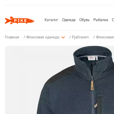
Каталог
Одежда
Обувь
Рыбалка
О
Главная
Флисовая одежда
Fjallraven
Флисовая
Верхняя одежда
Сапоги
Вейдерсы
Верхняя одежда для охоты
Верхняя одежда
Вейдерсы
Палатки
Рюкзаки
Толстовк
Ботинки 
Рыболовн
Флисовая
Рубашки
Комбинез
Одеяла
Поясные 
Вейдерсы
Ботинки
Ботинки для вейдерсов
Брюки для охоты
Полукомбинезоны
Ботинки для вейдерсов
Туристические тенты
Сумки
Рубашки
Летняя о
Флисовая
Термобе
Футболки
Флисовая
Подушки
Гермоме
Костюмы
Кроссовки
Верхняя одежда для рыбалки
Полукомбинезоны для охоты
Брюки
Куртки для квадроцикла
Кемпинговая мебель
Футболки
Женская 
Термобе
Теплови
Флисовая
Термобе
Гамаки
Брюки
Комбинезоны для рыбалки
Костюмы для охоты
Жилеты
Костюмы для квадроцикла
Спальные мешки
Ремни и 
Шапки дл
Головные
Термобе
Шапки дл
Полотен
Жилеты
Брюки для рыбалки
Жилеты для охоты
Толстовки
Матрасы
Шорты
Кепки
Банданы 
Перчатки
Газовое 
Флисовая одежда
Костюмы для рыбалки
Туристические коврики
Шапки
Банданы 
Посуда д
Термобелье
Жилеты для рыбалки
Покрывала
Кепки
Солнцеза
Противо