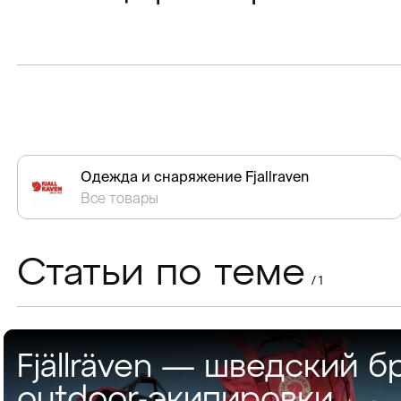
Одежда и снаряжение Fjallraven
Все товары
Статьи по теме
/ 1
Fjällräven — шведский б
outdoor-экипировки