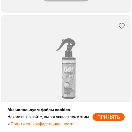
Мы используем файлы cookies
.
Sibearian
ПРИНЯТЬ
Находясь на сайте, вы соглашаетесь с этим
Водоотталкивающая пропитка Sibearian GO! ECO
799
и
Политикой конфиденциальности
Главная
Новинки
Бренды
Скидки
Избранное
Профиль
250 мл