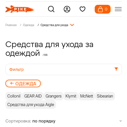
0
Главная
Одежда
Средства для ухода
Средства для ухода за
одеждой
/ 66
Фильтр
ОДЕЖДА
Collonil
GEAR AID
Grangers
Klymit
McNett
Sibearian
Средства для ухода Aigle
Сортировка: