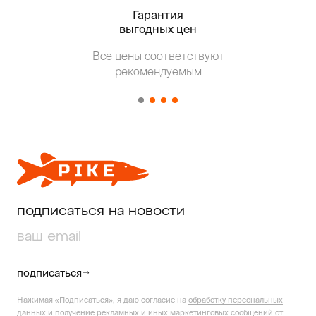
Гарантия
Тольк
выгодных цен
Все цены соответствуют
Т
рекомендуемым
от о
подписаться на новости
подписаться
Нажимая «Подписаться», я даю согласие на
обработку персональных
данных
и получение рекламных и иных маркетинговых сообщений от