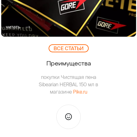
читать
ВCЕ СТАТЬИ
Преимущества
покупки Чистящая пена
Sibearian HERBAL 150 мл в
магазине
Pike.ru