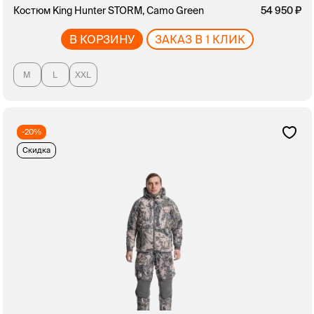
Костюм King Hunter STORM, Camo Green
54 950
В КОРЗИНУ
ЗАКАЗ В 1 КЛИК
M
L
XXL
-20%
Скидка