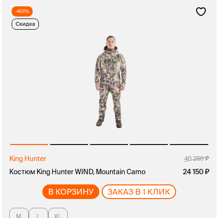
-40%
Скидка
King Hunter
40 250
Костюм King Hunter WIND, Mountain Camo
24 150
В КОРЗИНУ
ЗАКАЗ В 1 КЛИК
M
L
XL