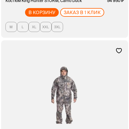
Костюм King Hunter STORM, Camo Duck
54 950
В КОРЗИНУ
ЗАКАЗ В 1 КЛИК
M
L
XL
XXL
3XL