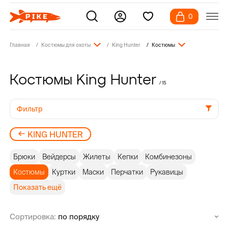
0
Главная
Костюмы для охоты
King Hunter
Костюмы
Костюмы King Hunter
/ 15
Фильтр
KING HUNTER
Брюки
Вейдерсы
Жилеты
Кепки
Комбинезоны
Костюмы
Куртки
Маски
Перчатки
Рукавицы
Показать ещё
Сортировка: