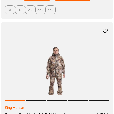
M
L
XL
XXL
4XL
King Hunter