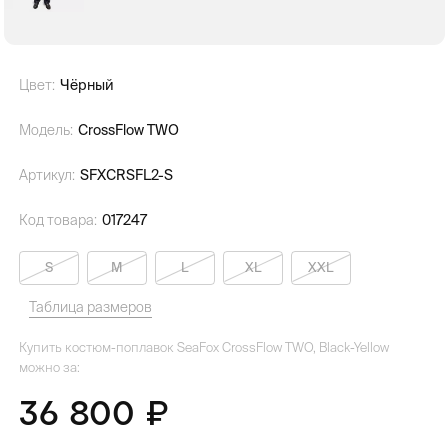
Цвет:
Чёрный
Модель:
CrossFlow TWO
Артикул:
SFXCRSFL2-S
Код товара:
017247
S
M
L
XL
XXL
Таблица размеров
Купить костюм-поплавок SeaFox CrossFlow TWO, Black-Yellow
можно за:
36 800