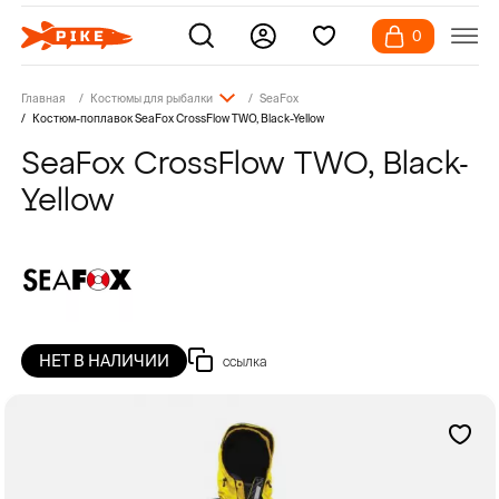
0
Главная
Костюмы для рыбалки
SeaFox
Костюм-поплавок SeaFox CrossFlow TWO, Black-Yellow
SeaFox CrossFlow TWO, Black-
Yellow
НЕТ В НАЛИЧИИ
ссылка