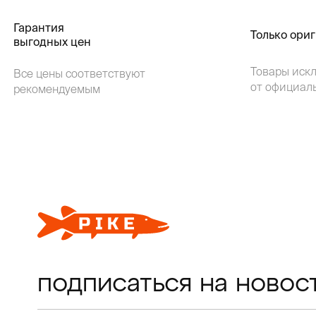
Гарантия
Только ори
выгодных цен
Товары иск
Все цены соответствуют
от официал
рекомендуемым
подписаться на новос