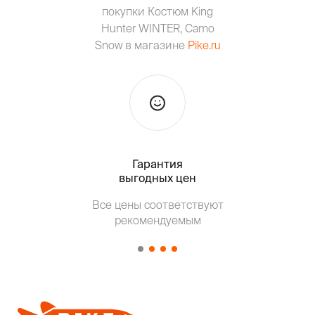
покупки Костюм King
Hunter WINTER, Camo
Snow в магазине
Pike.ru
Гарантия
Тольк
выгодных цен
Т
Все цены соответствуют
от о
рекомендуемым