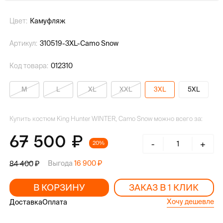
Цвет:
Камуфляж
Артикул:
310519-3XL-Camo Snow
Код товара:
012310
M
L
XL
XXL
3XL
5XL
Купить костюм King Hunter WINTER, Camo Snow можно всего за:
67 500
-
+
20%
Выгода
16 900
84 400
В КОРЗИНУ
ЗАКАЗ В 1 КЛИК
Хочу дешевле
Доставка
Оплата