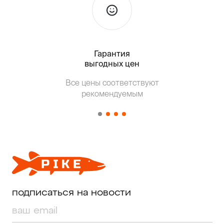
Гарантия
Тольк
выгодных цен
Все цены соответствуют
Т
рекомендуемым
от о
подписаться на новости