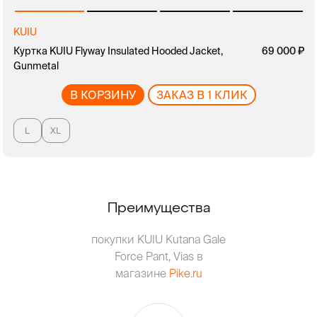
KUIU
Куртка KUIU Flyway Insulated Hooded Jacket,
руб.
69 000
Gunmetal
В КОРЗИНУ
ЗАКАЗ В 1 КЛИК
L
XL
Преимущества
покупки KUIU Kutana Gale
Force Pant, Vias в
магазине
Pike.ru