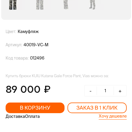
Цвет:
Камуфляж
Артикул:
40019-VC-M
Код товара:
012496
Купить брюки KUIU Kutana Gale Force Pant, Vias можно за:
89 000
-
+
В КОРЗИНУ
ЗАКАЗ В 1 КЛИК
Хочу дешевле
Доставка
Оплата