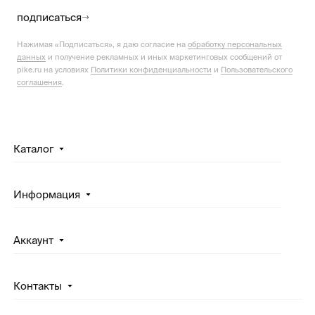
подписаться
Нажимая «Подписаться», я даю согласие на
обработку персональных
данных
и получение рекламных и иных маркетинговых сообщений от
pike.ru на условиях
Политики конфиденциальности
и
Пользовательского
соглашения
.
Каталог
Информация
Аккаунт
Контакты