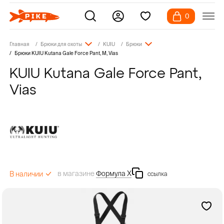
0
Главная
Брюки для охоты
KUIU
Брюки
Брюки KUIU Kutana Gale Force Pant, M, Vias
KUIU Kutana Gale Force Pant,
Vias
в магазине
Формула Х
В наличии
ссылка