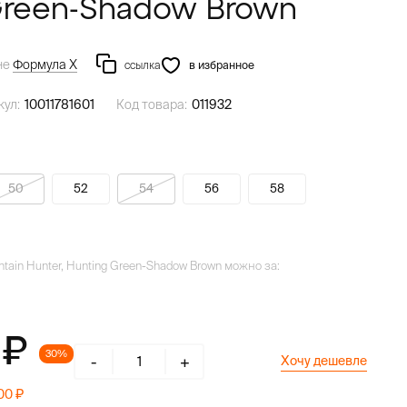
Green-Shadow Brown
не
Формула Х
ссылка
в избранное
кул:
10011781601
Код товара:
011932
50
52
54
56
58
ntain Hunter, Hunting Green-Shadow Brown можно за:
0
30%
-
+
Хочу дешевле
000