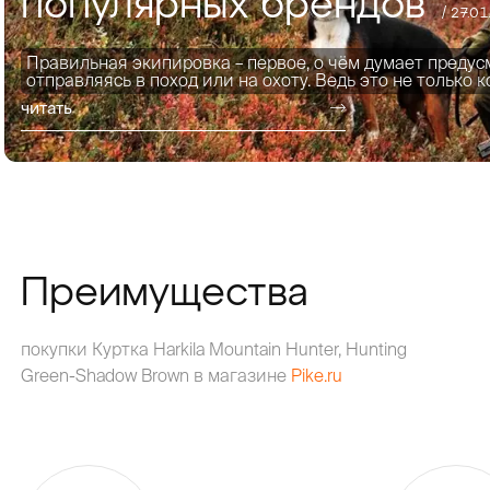
популярных брендов
/ 27.0
Правильная экипировка – первое, о чём думает предус
отправляясь в поход или на охоту. Ведь это не только к
читать
Преимущества
покупки Куртка Harkila Mountain Hunter, Hunting
Green-Shadow Brown в магазине
Pike.ru