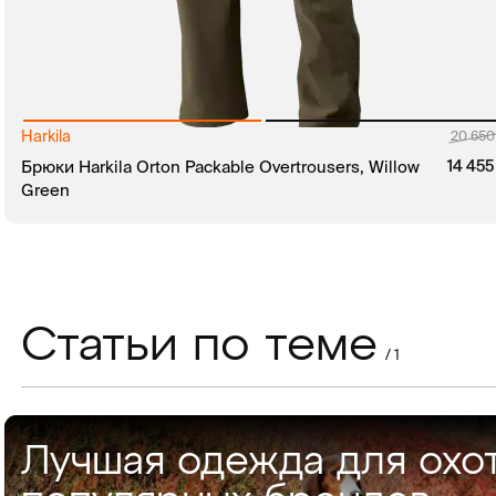
Harkila
руб.
20 65
руб.
Брюки Harkila Orton Packable Overtrousers, Willow
14 45
Green
В КОРЗИНУ
ЗАКАЗ В 1 КЛИК
Статьи по теме
/ 1
Лучшая одежда для охо