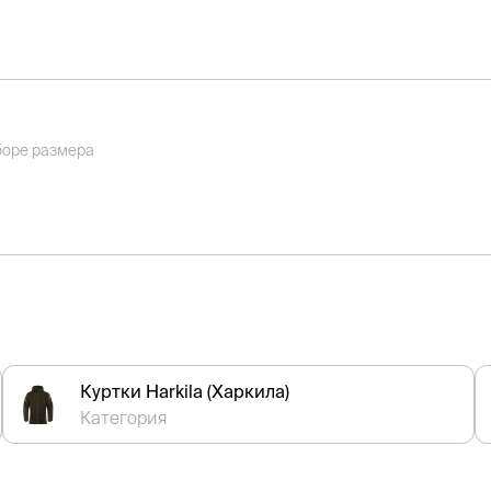
боре размера
Куртки Harkila (Харкила)
Категория