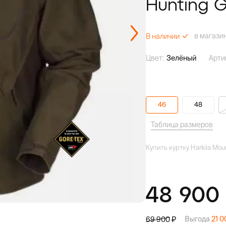
Hunting 
в магази
В наличии
Цвет:
Зелёный
Арти
46
48
Таблица размеров
Купить куртку Harkila Mou
48 90
Выгода
21 
69 900