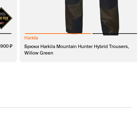
Harkila
руб.
 900
руб.
Брюки Harkila Mountain Hunter Hybrid Trousers,
Willow Green
В КОРЗИНУ
ЗАКАЗ В 1 КЛИК