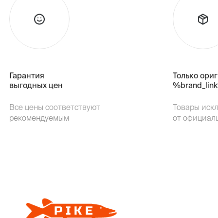
Гарантия
Только ори
выгодных цен
%brand_lin
Все цены соответствуют
Товары иск
рекомендуемым
от официал