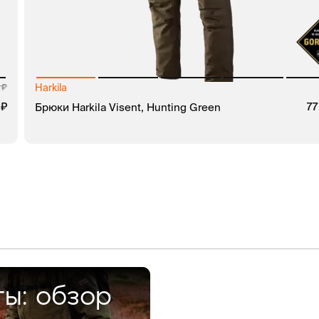
Harkila
0
руб.
5
руб.
Брюки Harkila Visent, Hunting Green
77
В КОРЗИНУ
ЗАКАЗ В 1 КЛИК
ты: обзор