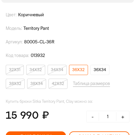
Цвет:
Коричневый
Модель:
Territory Pant
Артикул:
80005-CL-36R
Код товара:
013932
32X31
34X32
34X34
36X32
36X34
Таблица размеров
38X32
38X34
42X32
Купить брюки Sitka Territory Pant, Clay можно за:
15 990
-
+