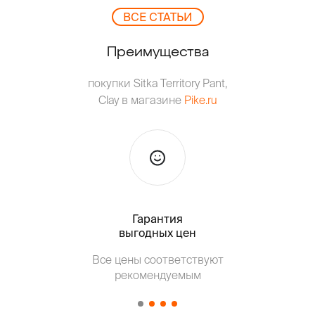
ВCЕ СТАТЬИ
Преимущества
покупки Sitka Territory Pant,
Clay в магазине
Pike.ru
Гарантия
Тольк
выгодных цен
Все цены соответствуют
Т
рекомендуемым
от о