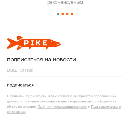
рекомендуемым
от о
подписаться на новости
подписаться
Нажимая «Подписаться», я даю согласие на
обработку персональных
данных
и получение рекламных и иных маркетинговых сообщений от
pike.ru на условиях
Политики конфиденциальности
и
Пользовательского
соглашения
.