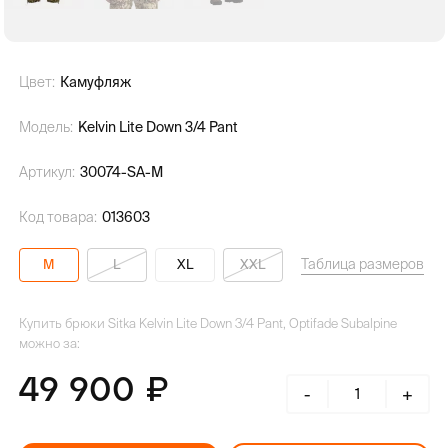
Цвет:
Камуфляж
Модель:
Kelvin Lite Down 3/4 Pant
Артикул:
30074-SA-M
Код товара:
013603
Таблица размеров
M
L
XL
XXL
Купить брюки Sitka Kelvin Lite Down 3/4 Pant, Optifade Subalpine
можно за:
49 900
-
+