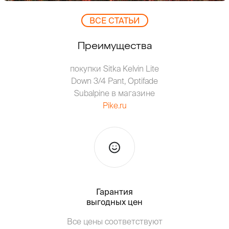
ВCЕ СТАТЬИ
Преимущества
покупки Sitka Kelvin Lite
Down 3/4 Pant, Optifade
Subalpine в магазине
Pike.ru
Гарантия
Тольк
выгодных цен
Все цены соответствуют
Т