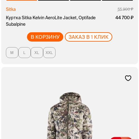
Sitka
55 900
Куртка Sitka Kelvin AeroLite Jacket, Optifade
44 700
Subalpine
В КОРЗИНУ
ЗАКАЗ В 1 КЛИК
M
L
XL
XXL