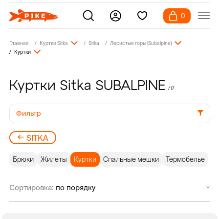
0
Главная
Куртки Sitka
Sitka
Лесистые горы (Subalpine)
Куртки
Куртки Sitka SUBALPINE
/ 17
Фильтр
SITKA
Брюки
Жилеты
Куртки
Спальные мешки
Термобелье
Сортировка: