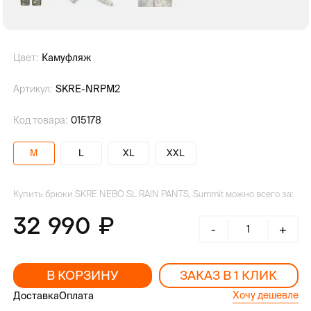
Цвет:
Камуфляж
Артикул:
SKRE-NRPM2
Код товара:
015178
M
L
XL
XXL
Купить брюки SKRE NEBO SL RAIN PANTS, Summit можно всего за:
32 990
-
+
В КОРЗИНУ
ЗАКАЗ В 1 КЛИК
Хочу дешевле
Доставка
Оплата