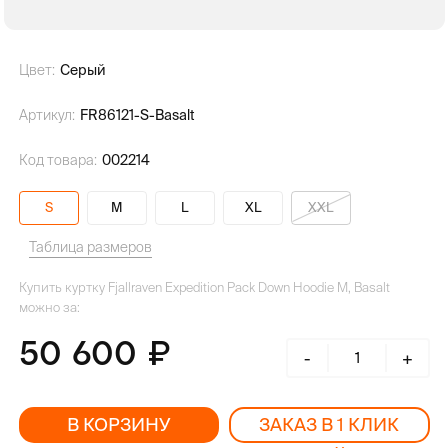
Цвет:
Серый
Артикул:
FR86121-S-Basalt
Код товара:
002214
S
M
L
XL
XXL
Таблица размеров
Купить куртку Fjallraven Expedition Pack Down Hoodie M, Basalt
можно за:
50 600
-
+
В КОРЗИНУ
ЗАКАЗ В 1 КЛИК