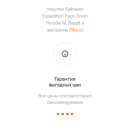
покупки Fjallraven
Expedition Pack Down
Hoodie M, Basalt в
магазине
Pike.ru
Гарантия
Тольк
выгодных цен
Все цены соответствуют
Т
рекомендуемым
от о