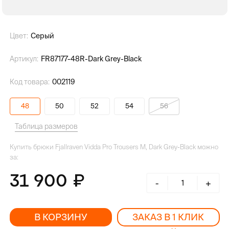
Цвет:
Серый
Артикул:
FR87177-48R-Dark Grey-Black
Код товара:
002119
48
50
52
54
56
Таблица размеров
Купить брюки Fjallraven Vidda Pro Trousers M, Dark Grey-Black можно
за:
31 900
-
+
В КОРЗИНУ
ЗАКАЗ В 1 КЛИК