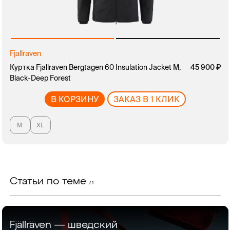
Fjallraven
Куртка Fjallraven Bergtagen 60 Insulation Jacket M,
руб.
45 900
Black-Deep Forest
В КОРЗИНУ
ЗАКАЗ В 1 КЛИК
M
XL
Статьи по теме
/ 1
Fjällräven — шведский