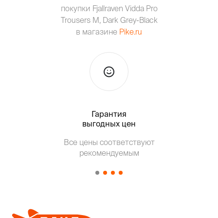
покупки Fjallraven Vidda Pro
Trousers M, Dark Grey-Black
в магазине
Pike.ru
Гарантия
Тольк
выгодных цен
Все цены соответствуют
Т
рекомендуемым
от о