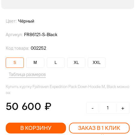
Цвет:
Чёрный
Артикул:
FR86121-S-Black
Код товара:
002252
S
M
L
XL
XXL
Таблица размеров
Купить куртку Fjallraven Expedition Pack Down Hoodie M, Black можно
за:
50 600
-
+
В КОРЗИНУ
ЗАКАЗ В 1 КЛИК