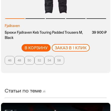
Fjallraven
руб.
Брюки Fjallraven Keb Touring Padded Trousers M,
руб.
39 900
Black
В КОРЗИНУ
ЗАКАЗ В 1 КЛИК
46
48
50
52
54
58
Статьи по теме
/ 1