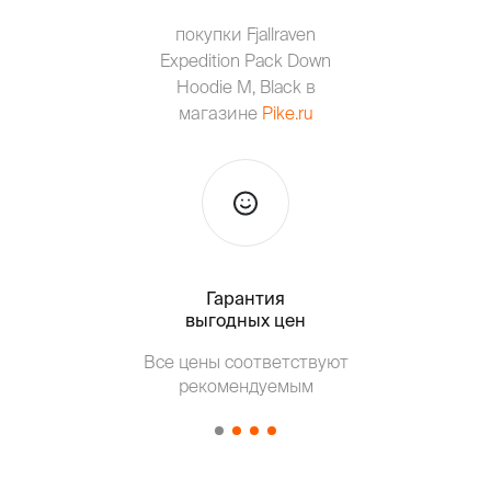
покупки Fjallraven
Expedition Pack Down
Hoodie M, Black в
магазине
Pike.ru
Гарантия
Тольк
выгодных цен
Все цены соответствуют
Т
рекомендуемым
от о