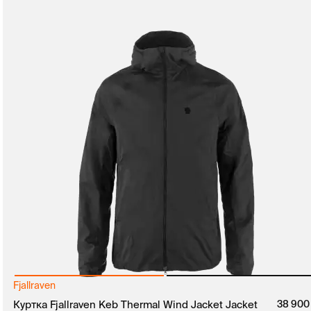
Fjallraven
руб.
руб.
Куртка Fjallraven Keb Thermal Wind Jacket Jacket
38 90