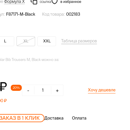
не
Формула Х
ссылка
в избранное
ул:
F87171-M-Black
Код товара:
002183
Таблица размеров
L
XL
XXL
lar Bib Trousers M, Black можно за:
20%
-
+
Хочу дешевле
00
ЗАКАЗ В 1 КЛИК
Доставка
Оплата