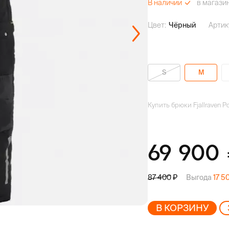
в магази
В наличии
Цвет:
Чёрный
Артик
S
M
Купить брюки Fjallraven Po
69 900
Выгода
17 5
87 400
В КОРЗИНУ