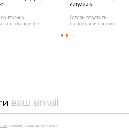
k%
ситуацию
лючительно
Готовы ответить
ьных поставщиков
на все ваши вопросы
ти
анных
и получение рекламных и иных