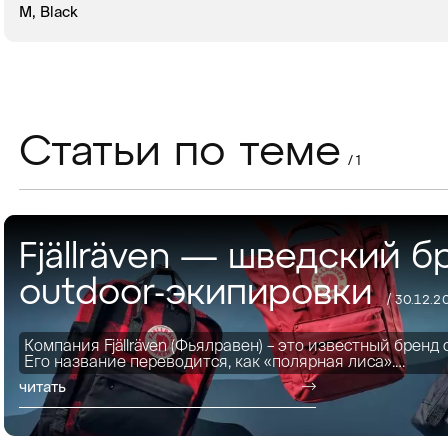
M, Black
В КОРЗИНУ
ЗАКАЗ В 1 КЛИК
Статьи по теме
/ 1
Fjällräven — шведский б
outdoor-экипировки
/ 30.12.2
Компания Fjällräven (Фьялравен) – это известный бренд
Его название переводится, как «полярная лиса».…
читать