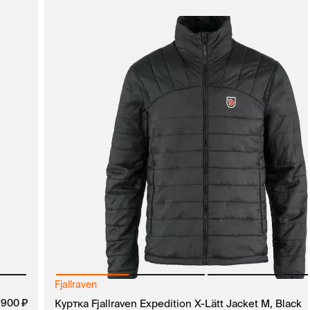
Fjallraven
 900
руб.
Куртка Fjallraven Expedition X-Lätt Jacket M, Black