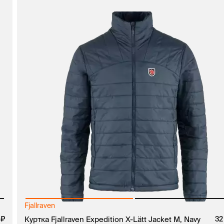
Fjallraven
руб.
0
руб.
Куртка Fjallraven Expedition X-Lätt Jacket M, Navy
32