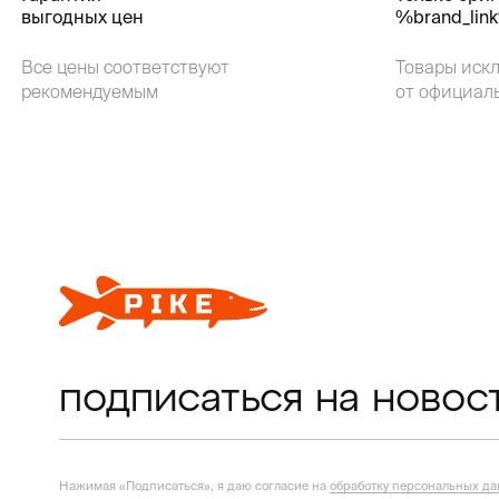
выгодных цен
%brand_lin
Все цены соответствуют
Товары иск
рекомендуемым
от официал
подписаться на новос
Нажимая «Подписаться», я даю согласие на
обработку персональных д