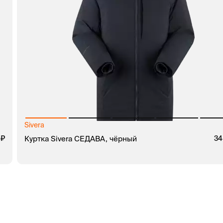
Sivera
руб.
0
руб.
Куртка Sivera СЕДАВА, чёрный
34
В КОРЗИНУ
ЗАКАЗ В 1 КЛИК