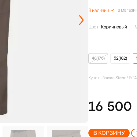
в магази
В наличии
Цвет:
Коричневый
48(176)
52(182)
Купить брюки Sivera ЧУГА
16 500
В КОРЗИНУ