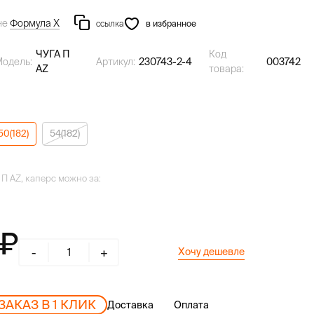
не
Формула Х
ссылка
в избранное
ЧУГА П
Код
Модель:
Артикул:
230743-2-4
003742
AZ
товара:
50(182)
54(182)
 П AZ, каперс можно за:
-
+
Хочу дешевле
ЗАКАЗ В 1 КЛИК
Доставка
Оплата