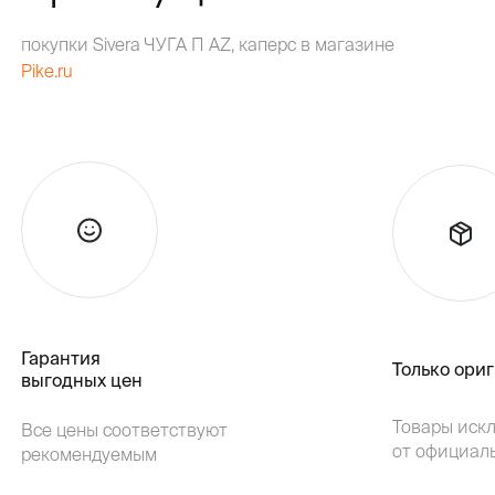
покупки Sivera ЧУГА П AZ, каперс в магазине
Pike.ru
Гарантия
Только ори
выгодных цен
Товары иск
Все цены соответствуют
от официал
рекомендуемым