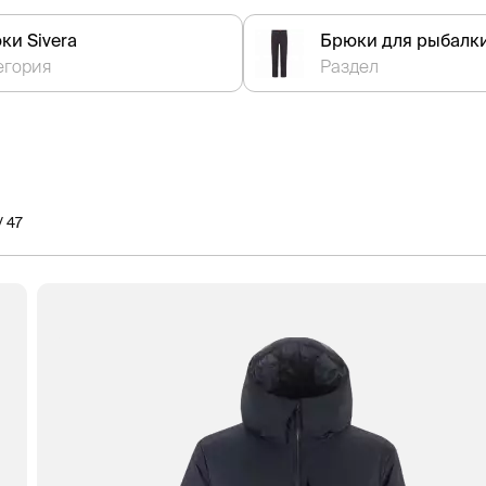
ки Sivera
Брюки для рыбалк
егория
Раздел
/ 47