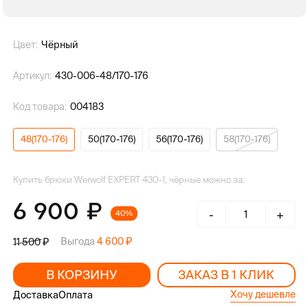
Цвет:
Чёрный
Артикул:
430-006-48/170-176
Код товара:
004183
48(170-176)
50(170-176)
56(170-176)
58(170-176)
Купить брюки Werwolf EXPERT 430-1, чёрные можно за:
6 900
-
+
40%
Выгода
4 600
11 500
В КОРЗИНУ
ЗАКАЗ В 1 КЛИК
Хочу дешевле
Доставка
Оплата