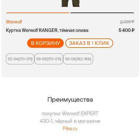
Werwolf
9 000
Куртка Werwolf RANGER, тёмная олива
руб.
5 400
В КОРЗИНУ
ЗАКАЗ В 1 КЛИК
52-54(170-176)
56-58(170-176)
56-58(182-188)
Преимущества
покупки Werwolf EXPERT
430-1, чёрный в магазине
Pike.ru