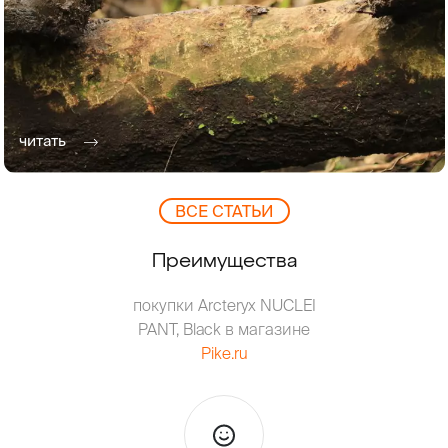
читать
ВCЕ СТАТЬИ
Преимущества
покупки Arcteryx NUCLEI
PANT, Black в магазине
Pike.ru