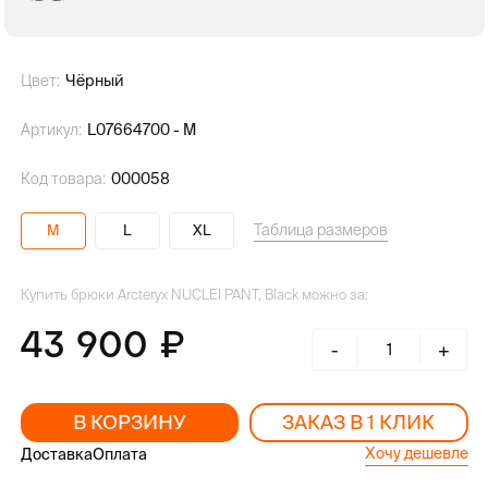
Цвет:
Чёрный
Артикул:
L07664700 - M
Код товара:
000058
Таблица размеров
M
L
XL
Купить брюки Arcteryx NUCLEI PANT, Black можно за:
43 900
-
+
В КОРЗИНУ
ЗАКАЗ В 1 КЛИК
Хочу дешевле
Доставка
Оплата