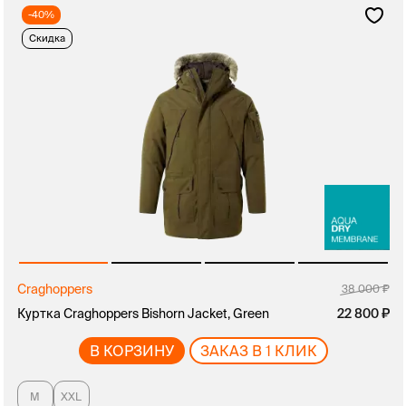
-40%
Скидка
Craghoppers
руб.
38 000
Куртка Craghoppers Bishorn Jacket, Green
руб.
22 800
В КОРЗИНУ
ЗАКАЗ В 1 КЛИК
M
XXL