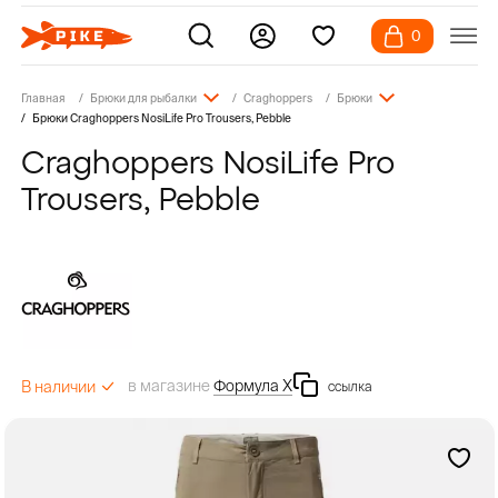
0
Главная
Брюки для рыбалки
Craghoppers
Брюки
Брюки Craghoppers NosiLife Pro Trousers, Pebble
Craghoppers NosiLife Pro
Trousers, Pebble
в магазине
Формула Х
В наличии
ссылка