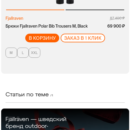
Fjallraven
руб.
87 400
Брюки Fjallraven Polar Bib Trousers M, Black
руб.
69 900
В КОРЗИНУ
ЗАКАЗ В 1 КЛИК
M
L
XXL
Статьи по теме
/ 1
Fjällräven — шведский
бренд outdoor-