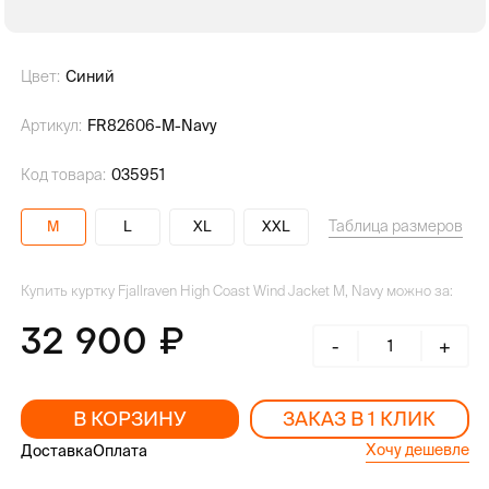
Цвет:
Синий
Артикул:
FR82606-M-Navy
Код товара:
035951
Таблица размеров
M
L
XL
XXL
Купить куртку Fjallraven High Coast Wind Jacket M, Navy можно за:
32 900
-
+
В КОРЗИНУ
ЗАКАЗ В 1 КЛИК
Хочу дешевле
Доставка
Оплата