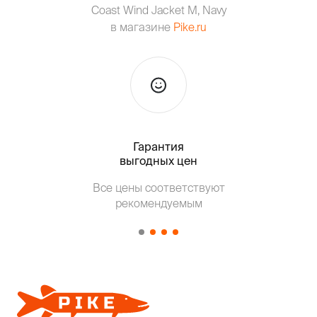
Coast Wind Jacket M, Navy
в магазине
Pike.ru
Гарантия
Тольк
выгодных цен
Все цены соответствуют
Т
рекомендуемым
от о