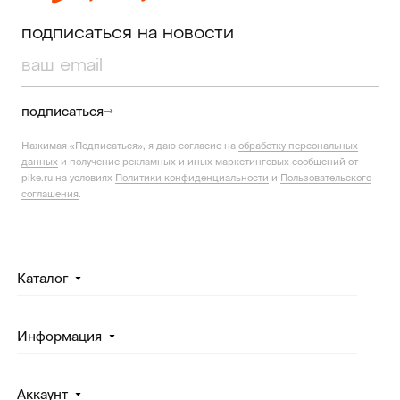
подписаться на новости
подписаться
Нажимая «Подписаться», я даю согласие на
обработку персональных
данных
и получение рекламных и иных маркетинговых сообщений от
pike.ru на условиях
Политики конфиденциальности
и
Пользовательского
соглашения
.
Каталог
Информация
Аккаунт