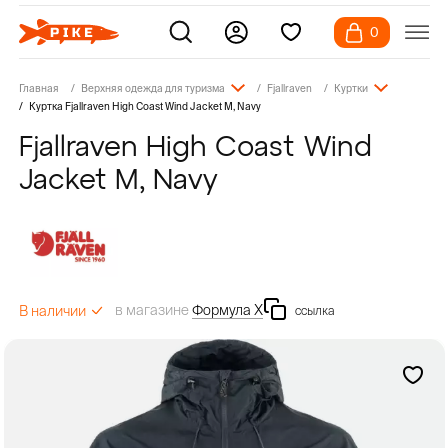
0
Главная
Верхняя одежда для туризма
Fjallraven
Куртки
Куртка Fjallraven High Coast Wind Jacket M, Navy
Fjallraven High Coast Wind
Jacket M, Navy
в магазине
Формула Х
В наличии
ссылка