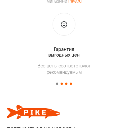
магазине
Pike.ru
Гарантия
Тольк
выгодных цен
Т
Все цены соответствуют
от о
рекомендуемым