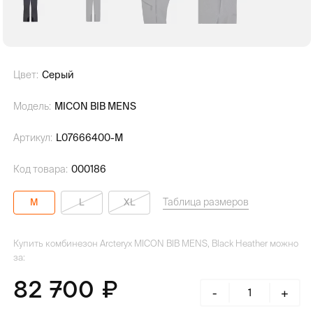
Цвет:
Серый
Модель:
MICON BIB MENS
Артикул:
L07666400-M
Код товара:
000186
Таблица размеров
M
L
XL
Купить комбинезон Arcteryx MICON BIB MENS, Black Heather можно
за:
82 700
-
+