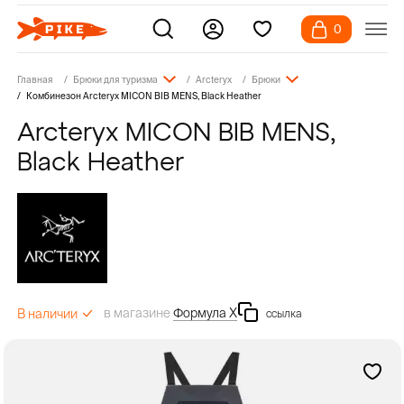
0
Главная
Брюки для туризма
Arcteryx
Брюки
Комбинезон Arcteryx MICON BIB MENS, Black Heather
Arcteryx MICON BIB MENS,
Black Heather
в магазине
Формула Х
В наличии
ссылка