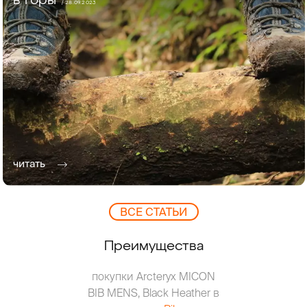
в горы
/ 28.09.2023
читать
ВCЕ СТАТЬИ
Преимущества
покупки Arcteryx MICON
BIB MENS, Black Heather в