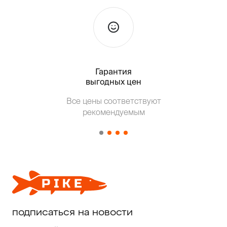
Гарантия
Тольк
выгодных цен
Т
Все цены соответствуют
от о
рекомендуемым
подписаться на новости