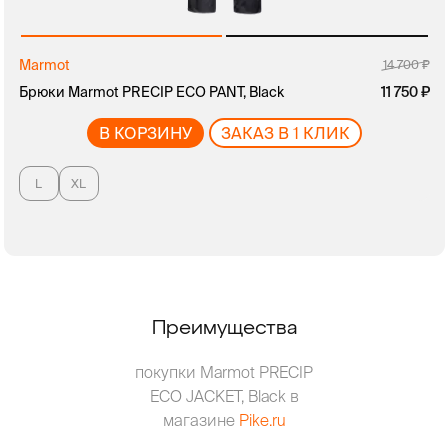
Marmot
руб.
14 700
Брюки Marmot PRECIP ECO PANT, Black
руб.
11 750
В КОРЗИНУ
ЗАКАЗ В 1 КЛИК
L
XL
Преимущества
покупки Marmot PRECIP
ECO JACKET, Black в
магазине
Pike.ru