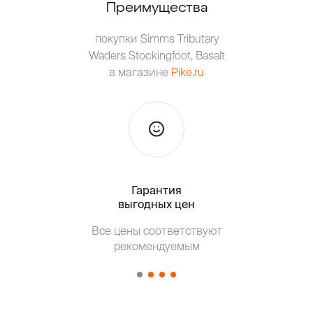
Преимущества
покупки Simms Tributary
Waders Stockingfoot, Basalt
в магазине
Pike.ru
Гарантия
Тольк
выгодных цен
Все цены соответствуют
Т
рекомендуемым
от о