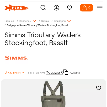
0
Главная
Вейдерсы
Simms
Вейдерсы
Вейдерсы Simms Tributary Waders Stockingfoot, Basalt
Simms Tributary Waders
Stockingfoot, Basalt
в магазине
Формула Х
В наличии
ссылка