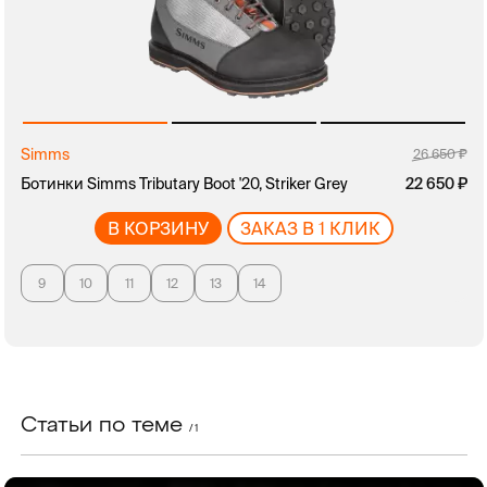
Simms
26 650
Ботинки Simms Tributary Boot '20, Striker Grey
22 650
В КОРЗИНУ
ЗАКАЗ В 1 КЛИК
9
10
11
12
13
14
Статьи по теме
/ 1