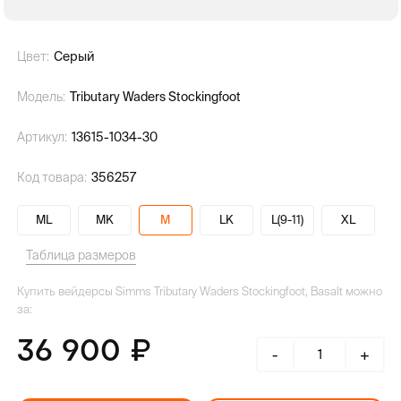
Цвет:
Серый
Модель:
Tributary Waders Stockingfoot
Артикул:
13615-1034-30
Код товара:
356257
ML
MK
M
LK
L(9-11)
XL
Таблица размеров
Купить вейдерсы Simms Tributary Waders Stockingfoot, Basalt можно
за:
36 900
-
+