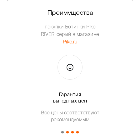
Преимущества
покупки Ботинки Pike
RIVER, серый в магазине
Pike.ru
Гарантия
Тольк
выгодных цен
Т
Все цены соответствуют
от о
рекомендуемым