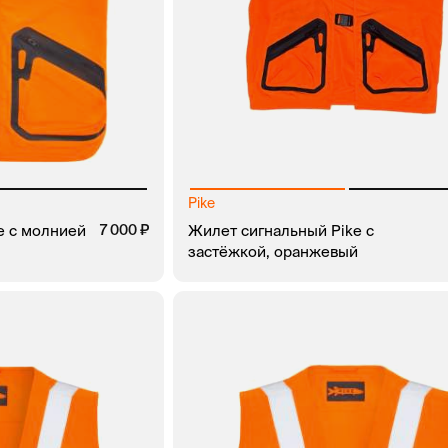
Pike
e с молнией
7 000
Жилет сигнальный Pike с
застёжкой, оранжевый
ЗАКАЗ В 1 КЛИК
В КОРЗИНУ
ЗАКАЗ В 1 