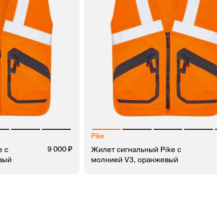
Pike
e с
9 000
Жилет сигнальный Pike с
вый
молнией V3, оранжевый
ЗАКАЗ В 1 КЛИК
В КОРЗИНУ
ЗАКАЗ В 1 