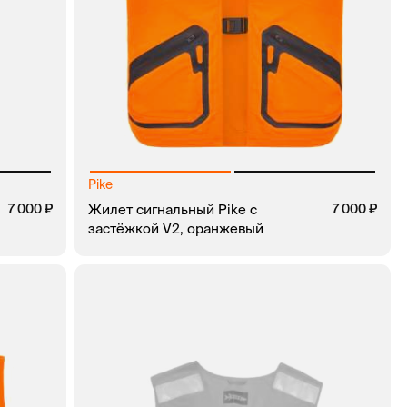
Pike
7 000
Жилет сигнальный Pike с
7 000
застёжкой V2, оранжевый
КЛИК
В КОРЗИНУ
ЗАКАЗ В 1 КЛИК