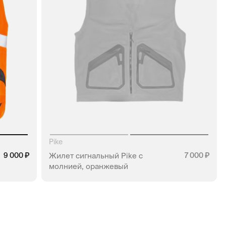
Pike
9 000
Жилет сигнальный Pike с
7 000
молнией, оранжевый
КЛИК
НЕТ В НАЛИЧИИ