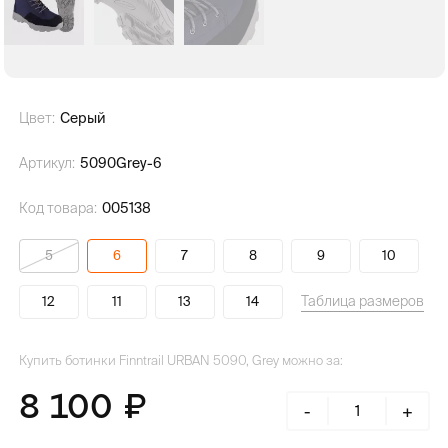
Цвет:
Серый
Артикул:
5090Grey-6
Код товара:
005138
5
6
7
8
9
10
Таблица размеров
12
11
13
14
Купить ботинки Finntrail URBAN 5090, Grey можно за:
8 100
-
+