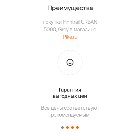
Преимущества
покупки Finntrail URBAN
5090, Grey в магазине
Pike.ru
Гарантия
Тольк
выгодных цен
Все цены соответствуют
Т
рекомендуемым
от о