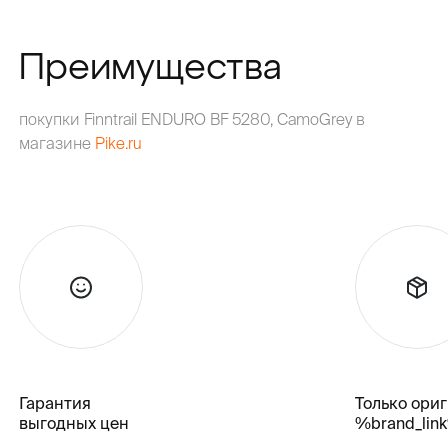
Преимущества
покупки Finntrail ENDURO BF 5280, CamoGrey в
магазине
Pike.ru
Гарантия
Только ори
выгодных цен
%brand_lin