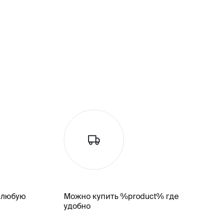
 любую
Можно купить %product% где
удобно