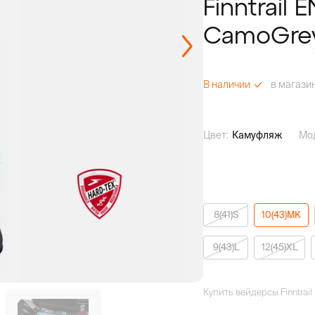
Finntrail
CamoGre
в магази
В наличии
Цвет:
Камуфляж
Мо
8(41)S
10(43)MK
9(43)L
12(45)XL
Купить вейдерсы Finntrai