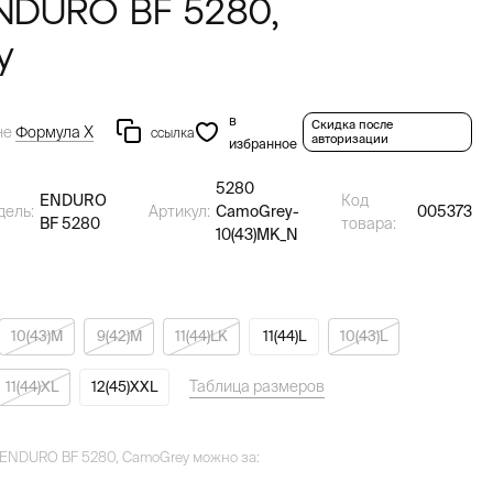
 ENDURO BF 5280,
y
в
Скидка после
не
Формула Х
ссылка
авторизации
избранное
5280
ENDURO
Код
дель:
Артикул:
CamoGrey-
005373
BF 5280
товара:
10(43)MK_N
10(43)M
9(42)M
11(44)LK
11(44)L
10(43)L
Таблица размеров
11(44)XL
12(45)XXL
l ENDURO BF 5280, CamoGrey можно за: