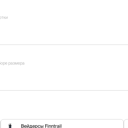
отки
боре размера
Вейдерсы Finntrail