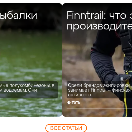
рыбалки
Finntrail: чт
производите
мые полукомбинезоны, в
Среди брендов экипировки 
м водоемам. Они
занимает Finntrail — финск
активного…
читать
ВCЕ СТАТЬИ