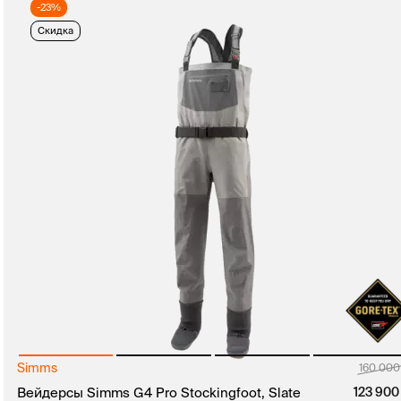
-23%
Скидка
Simms
160 00
Вейдерсы Simms G4 Pro Stockingfoot, Slate
123 90