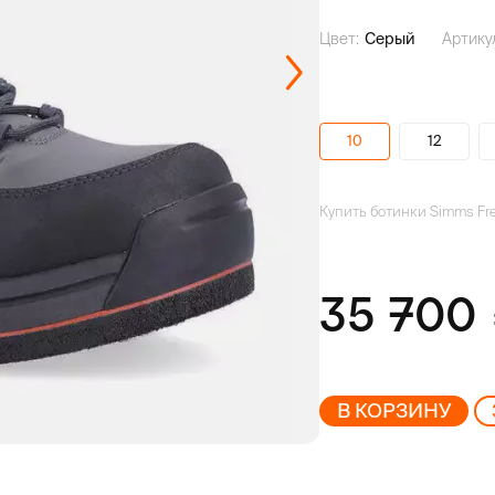
Цвет:
Серый
Артику
10
12
Купить ботинки Simms Free
35 700
В КОРЗИНУ