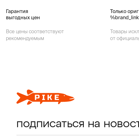
Гарантия
Только ори
выгодных цен
%brand_lin
Все цены соответствуют
Товары иск
рекомендуемым
от официал
подписаться на новос