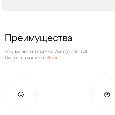
В КОРЗИНУ
ЗАКАЗ В 1 КЛИК
Преимущества
покупки Simms Freestone Wading Boot - Felt,
Gunmetal в магазине
Pike.ru