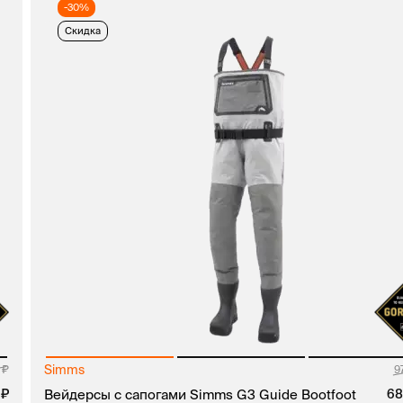
-30%
Скидка
Simms
0
9
0
Вейдерсы с сапогами Simms G3 Guide Bootfoot
68