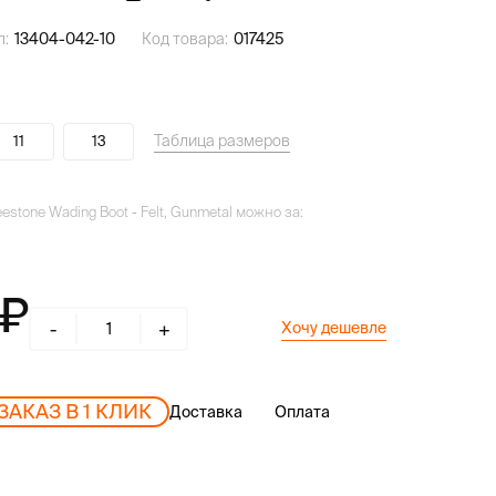
л:
13404-042-10
Код товара:
017425
Таблица размеров
11
13
stone Wading Boot - Felt, Gunmetal можно за:
-
+
Хочу дешевле
ЗАКАЗ В 1 КЛИК
Доставка
Оплата