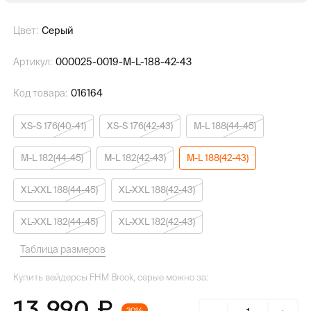
Цвет:
Серый
Артикул:
000025-0019-M-L-188-42-43
Код товара:
016164
XS-S 176(40-41)
XS-S 176(42-43)
M-L 188(44-45)
M-L 182(44-45)
M-L 182(42-43)
M-L 188(42-43)
XL-XXL 188(44-45)
XL-XXL 188(42-43)
XL-XXL 182(44-45)
XL-XXL 182(42-43)
Таблица размеров
Купить вейдерсы FHM Brook, серые можно за:
13 990
30%