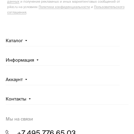
данных
и получение рекламных и иных маркетинговых сообщений от
pike.ru на условиях
Политики конфиденциальности
и
Пользовательского
соглашения
.
Каталог
Информация
Аккаунт
Контакты
Мы на связи
+7 495 776 65 03