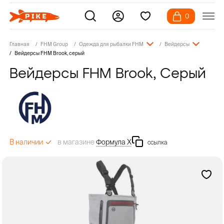
0
Главная
FHM Group
Одежда для рыбалки FHM
Вейдерсы
Вейдерсы FHM Brook, серый
Вейдерсы FHM Brook, Серый
в магазине
Формула Х
В наличии
ссылка