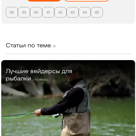
38
39
40
41
42
43
44
45
Статьи по теме
/ 1
Лучшие вейдерсы для
рыбалки
/ 01.07.2021