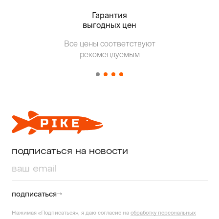
Гарантия
Тольк
выгодных цен
Т
Все цены соответствуют
от о
рекомендуемым
подписаться на новости
подписаться
Нажимая «Подписаться», я даю согласие на
обработку персональных