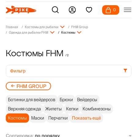
0
Главная
Костюмы для рыбалки
FHM Group
Одежда для рыбалки FHM
Костюмы
Костюмы FHM
/ 2
Фильтр
FHM GROUP
Ботинки для вейдерсов
Брюки
Вейдерсы
Верхняя одежда
Жилеты
Кепки
Комбинезоны
Костюмы
Маски
Перчатки
Показать ещё
Сортировка: