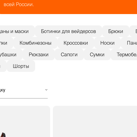
всей России.
аны и маски
Ботинки для вейдерсов
Брюки
пки
Комбинезоны
Кроссовки
Носки
Пан
убашки
Рюкзаки
Сапоги
Сумки
Термобе
и
Шорты