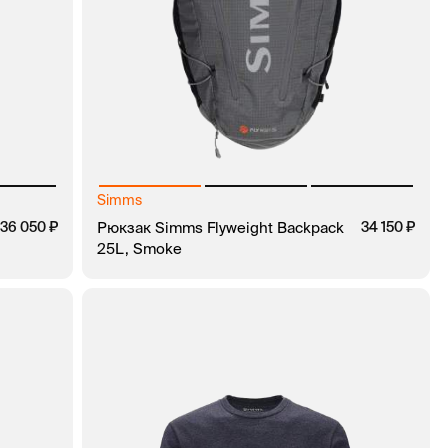
Simms
36 050
Рюкзак Simms Flyweight Backpack
34 150
25L, Smoke
КЛИК
В КОРЗИНУ
ЗАКАЗ В 1 КЛИК