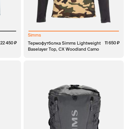
Simms
22 450
Термофутболка Simms Lightweight
11 650
Baselayer Top, CX Woodland Camo
КЛИК
В КОРЗИНУ
ЗАКАЗ В 1 КЛИК