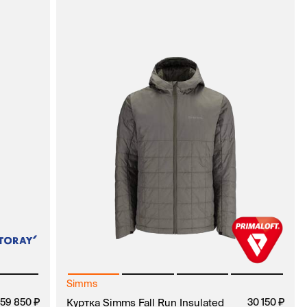
Simms
59 850
Куртка Simms Fall Run Insulated
30 150