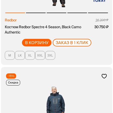
Redbor
36 200
Костюм Redbor Spectre 4 Season, Black Camo
30 750
Authentic
В КОРЗИНУ
ЗАКАЗ В 1 КЛИК
M
LK
XL
XXL
3XL
-15%
Скидка