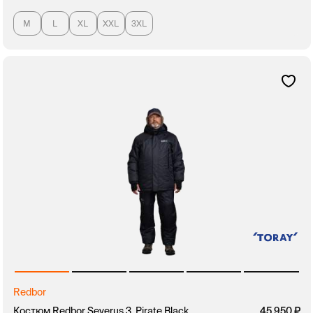
M
L
XL
XXL
3XL
Redbor
Костюм Redbor Severus 3, Pirate Black
45 950