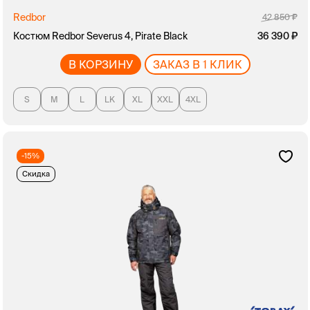
Redbor
42 850
Костюм Redbor Severus 4, Pirate Black
36 390
В КОРЗИНУ
ЗАКАЗ В 1 КЛИК
S
M
L
LK
XL
XXL
4XL
-15%
Скидка