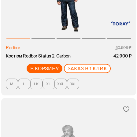
Redbor
50 500
Костюм Redbor Status 2, Carbon
42 900
В КОРЗИНУ
ЗАКАЗ В 1 КЛИК
M
L
LK
XL
XXL
3XL