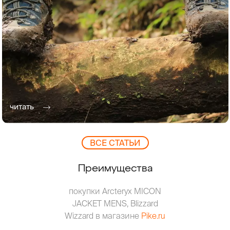
читать
ВCЕ СТАТЬИ
Преимущества
покупки Arcteryx MICON
JACKET MENS, Blizzard
Wizzard в магазине
Pike.ru