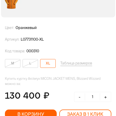
Цвет:
Оранжевый
Артикул:
L07731100-XL
Код товара:
000310
Таблица размеров
M
L
XL
Купить куртку Arcteryx MICON JACKET MENS, Blizzard Wizzard
можно за:
130 400
-
+
В КОРЗИНУ
ЗАКАЗ В 1 КЛИК