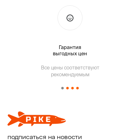
Гарантия
Тольк
выгодных цен
Т
Все цены соответствуют
от о
рекомендуемым
подписаться на новости