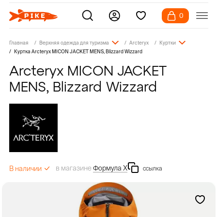
0
Главная
Верхняя одежда для туризма
Arcteryx
Куртки
Куртка Arcteryx MICON JACKET MENS, Blizzard Wizzard
Arcteryx MICON JACKET
MENS, Blizzard Wizzard
в магазине
Формула Х
В наличии
ссылка