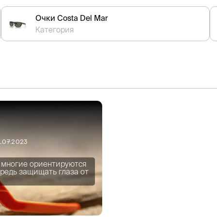
Очки Costa Del Mar
Категория
1.07.2023
я многие ориентируются
ередь защищать глаза от