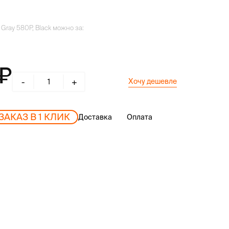
Gray 580P, Black можно за:
-
+
Хочу дешевле
ЗАКАЗ В 1 КЛИК
Доставка
Оплата