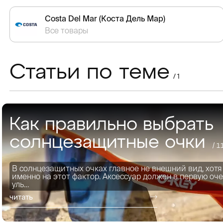
Costa Del Mar (Коста Дель Мар)
Все товары
Статьи по теме
/ 1
Как правильно выбрать
солнцезащитные очки
/ 1
В солнцезащитных очках главное не внешний вид, хот
именно на этот фактор. Аксессуар должен в первую оч
уль…
читать