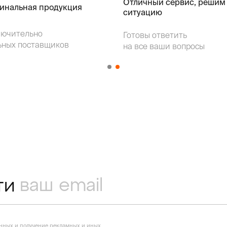
Отличный сервис, решим
гинальная продукция
ситуацию
лючительно
Готовы ответить
ьных поставщиков
на все ваши вопросы
ти
анных
и получение рекламных и иных