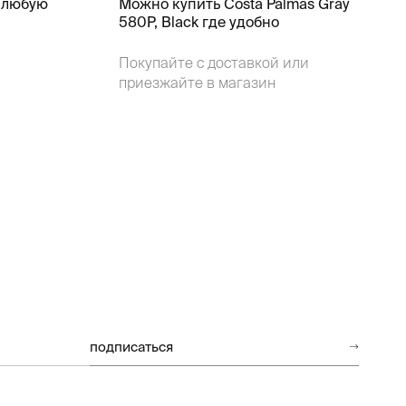
 любую
Можно купить Costa Palmas Gray
580P, Black где удобно
Покупайте с доставкой или
приезжайте в магазин
подписаться