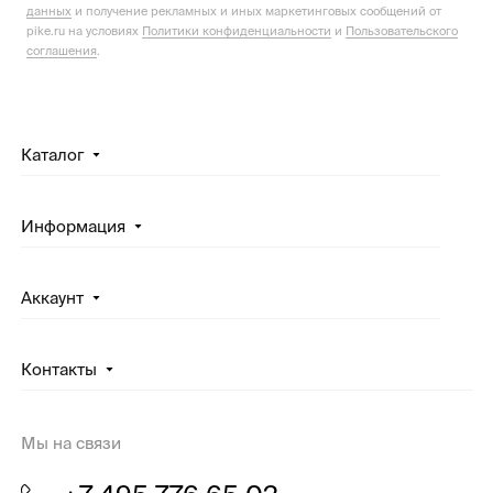
данных
и получение рекламных и иных маркетинговых сообщений от
pike.ru на условиях
Политики конфиденциальности
и
Пользовательского
соглашения
.
Каталог
Информация
Аккаунт
Контакты
Мы на связи