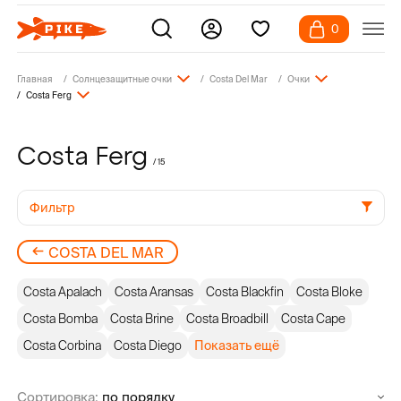
0
Главная
Солнцезащитные очки
Costa Del Mar
Очки
Costa Ferg
Costa Ferg
/ 15
Фильтр
COSTA DEL MAR
Costa Apalach
Costa Aransas
Costa Blackfin
Costa Bloke
Costa Bomba
Costa Brine
Costa Broadbill
Costa Cape
Costa Corbina
Costa Diego
Показать ещё
Сортировка: