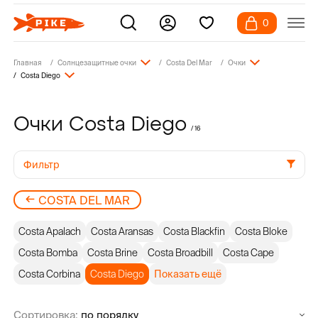
0
Главная
Солнцезащитные очки
Costa Del Mar
Очки
Costa Diego
Очки Costa Diego
/ 16
Фильтр
COSTA DEL MAR
Costa Apalach
Costa Aransas
Costa Blackfin
Costa Bloke
Costa Bomba
Costa Brine
Costa Broadbill
Costa Cape
Costa Corbina
Costa Diego
Показать ещё
Сортировка: