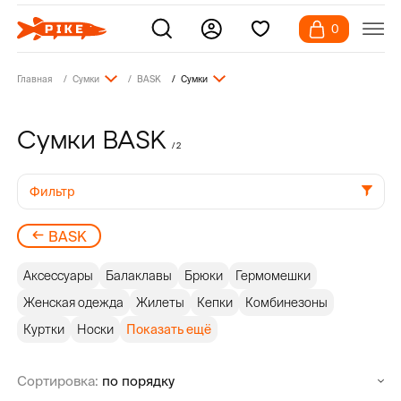
0
Главная
Сумки
BASK
Сумки
Сумки BASK
/ 2
Фильтр
BASK
Аксессуары
Балаклавы
Брюки
Гермомешки
Женская одежда
Жилеты
Кепки
Комбинезоны
Куртки
Носки
Показать ещё
Сортировка: