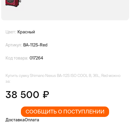
Цвет:
Красный
Артикул:
BA-112S-Red
Код товара:
017264
Купить сумку Shimano Nexus BA-112S ISO COOL B, 36L, Red можно
за:
38 500
СООБЩИТЬ О ПОСТУПЛЕНИИ
Доставка
Оплата