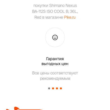
покупки Shimano Nexus
BA-112S ISO COOL B, 36L,
Red в магазине
Pike.ru
Гарантия
Тольк
выгодных цен
Все цены соответствуют
Т
рекомендуемым
от о