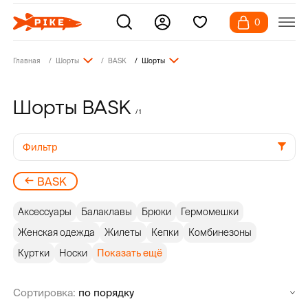
0
Главная
Шорты
BASK
Шорты
Шорты BASK
/ 1
Фильтр
BASK
Аксессуары
Балаклавы
Брюки
Гермомешки
Женская одежда
Жилеты
Кепки
Комбинезоны
Куртки
Носки
Показать ещё
Сортировка: